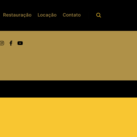
Restauração
Locação
Contato
REDES SOCIAIS
Piano Vertical
PIANO FRITZ DOBBERT 126
Piano Fritz Dobbert Modelo 126 – Usado,
Revisado e Pronto para Tocar 🎹
O Fritz Dobbert 126 é um dos modelos mais
reconhecidos da marca, com sonoridade
encorpada, excelente projeção e acabamento
refinado.
Este exemplar encontra-se usado, porém
passou por revisão, garantindo funcionamento