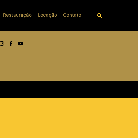
Restauração
Locação
Contato
REDES SOCIAIS
FOTOS DE TRANSPORTE DE
PIANOS
Fotos de Transporte de Pianos